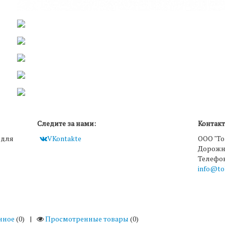
Следите за нами:
Контакт
 для
VKontakte
ООО "То
Дорожна
Телефон:
info@to
нное
(
0
)
|
Просмотренные товары
(0)