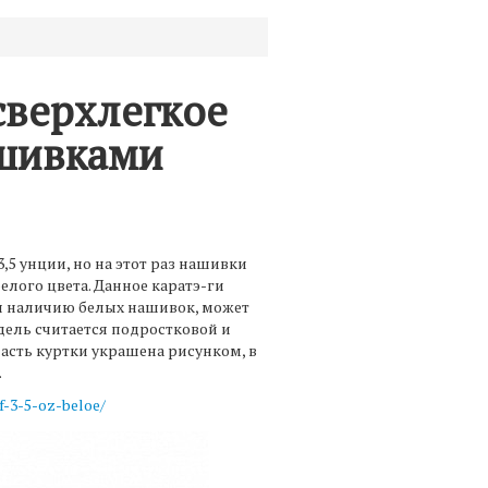
сверхлегкое
шивками
3,5 унции, но на этот раз нашивки
 белого цвета. Данное каратэ-ги
я наличию белых нашивок, может
одель считается подростковой и
 часть куртки украшена рисунком, в
.
f-3-5-oz-beloe/