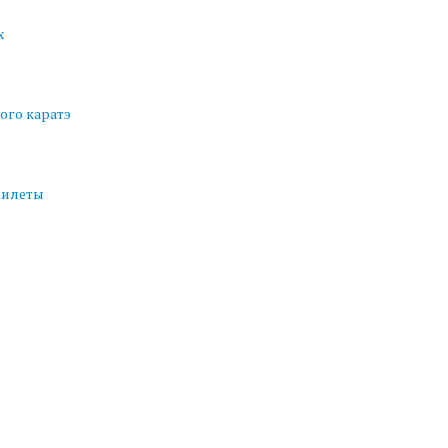
х
ого каратэ
жилеты