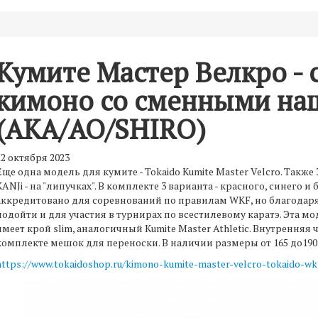
Кумите Мастер Велкро - 
кимоно со сменными на
(AKA/AO/SHIRO)
12 октября 2023
Еще одна модель для кумите - Tokaido Kumite Master Velcro. Также 
KANJi - на "липучках". В комплекте 3 варианта - красного, синего и
аккредитовано для соревнований по правилам WKF, но благодар
подойти и для участия в турнирах по всестилевому каратэ. Эта м
имеет крой slim, аналогичный Kumite Master Athletic. Внутренняя
комплекте мешок для переноски. В наличии размеры от 165 до190
https://www.tokaidoshop.ru/kimono-kumite-master-velcro-tokaido-wk