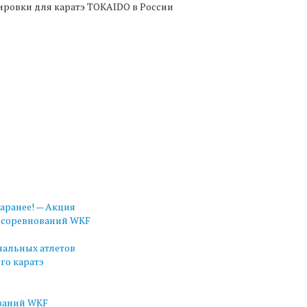
овки для каратэ TOKAIDO в России
заранее! — Акция
 соревнований WKF
нальных атлетов
го каратэ
ваний WKF