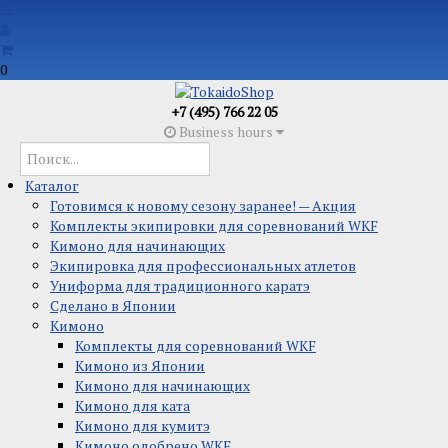
0
+7 (495) 766 22 05
Business hours
Каталог
Готовимся к новому сезону заранее! — Акция
Комплекты экипировки для соревнований WKF
Кимоно для начинающих
Экипировка для профессиональных атлетов
Униформа для традиционного каратэ
Сделано в Японии
Кимоно
Комплекты для соревнований WKF
Кимоно из Японии
Кимоно для начинающих
Кимоно для ката
Кимоно для кумитэ
Кимоно одобрено WKF