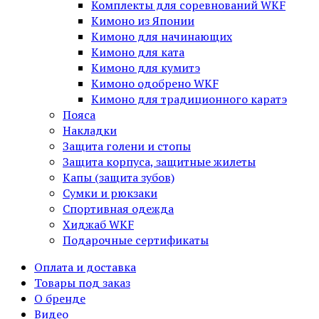
Комплекты для соревнований WKF
Кимоно из Японии
Кимоно для начинающих
Кимоно для ката
Кимоно для кумитэ
Кимоно одобрено WKF
Кимоно для традиционного каратэ
Пояса
Накладки
Защита голени и стопы
Защита корпуса, защитные жилеты
Капы (защита зубов)
Сумки и рюкзаки
Спортивная одежда
Хиджаб WKF
Подарочные сертификаты
Оплата и доставка
Товары под заказ
О бренде
Видео