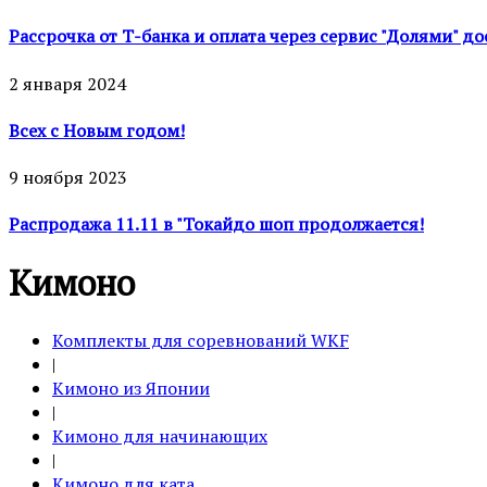
Рассрочка от Т-банка и оплата через сервис "Долями" д
2 января 2024
Всех с Новым годом!
9 ноября 2023
Распродажа 11.11 в "Токайдо шоп продолжается!
Кимоно
Комплекты для соревнований WKF
|
Кимоно из Японии
|
Кимоно для начинающих
|
Кимоно для ката