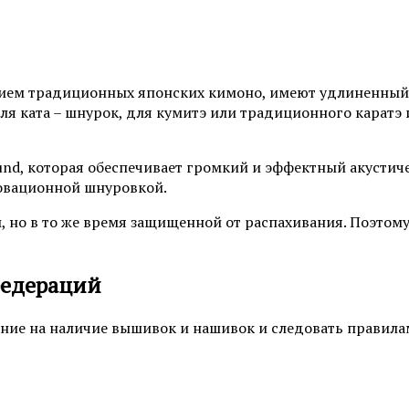
ием традиционных японских кимоно, имеют удлиненный 
я ката – шнурок, для кумитэ или традиционного каратэ 
ound, которая обеспечивает громкий и эффектный акустич
овационной шнуровкой.
 но в то же время защищенной от распахивания. Поэтом
федераций
ние на наличие вышивок и нашивок и следовать правил