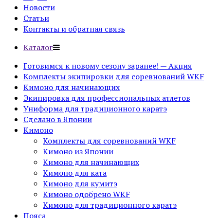
Новости
Статьи
Контакты и обратная связь
Каталог
Готовимся к новому сезону заранее! — Акция
Комплекты экипировки для соревнований WKF
Кимоно для начинающих
Экипировка для профессиональных атлетов
Униформа для традиционного каратэ
Сделано в Японии
Кимоно
Комплекты для соревнований WKF
Кимоно из Японии
Кимоно для начинающих
Кимоно для ката
Кимоно для кумитэ
Кимоно одобрено WKF
Кимоно для традиционного каратэ
Пояса