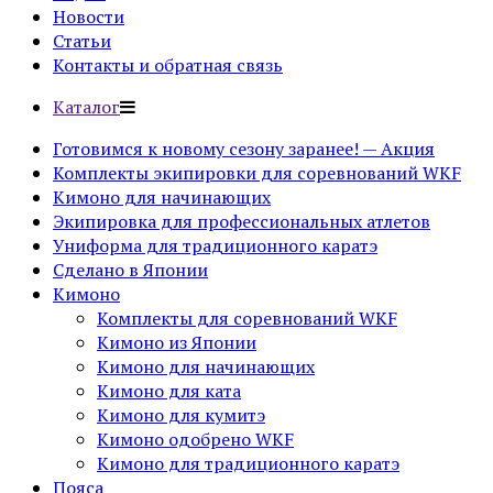
Новости
Статьи
Контакты и обратная связь
Каталог
Готовимся к новому сезону заранее! — Акция
Комплекты экипировки для соревнований WKF
Кимоно для начинающих
Экипировка для профессиональных атлетов
Униформа для традиционного каратэ
Сделано в Японии
Кимоно
Комплекты для соревнований WKF
Кимоно из Японии
Кимоно для начинающих
Кимоно для ката
Кимоно для кумитэ
Кимоно одобрено WKF
Кимоно для традиционного каратэ
Пояса