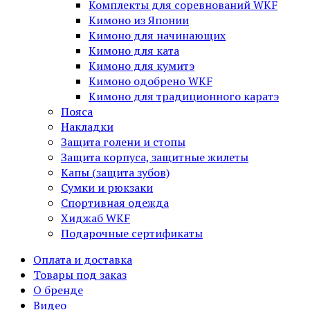
Комплекты для соревнований WKF
Кимоно из Японии
Кимоно для начинающих
Кимоно для ката
Кимоно для кумитэ
Кимоно одобрено WKF
Кимоно для традиционного каратэ
Пояса
Накладки
Защита голени и стопы
Защита корпуса, защитные жилеты
Капы (защита зубов)
Сумки и рюкзаки
Спортивная одежда
Хиджаб WKF
Подарочные сертификаты
Оплата и доставка
Товары под заказ
О бренде
Видео