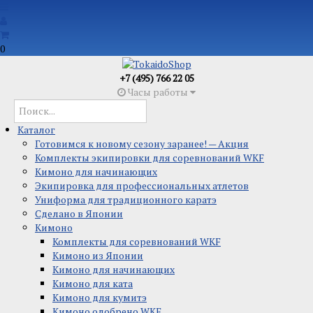
0
+7 (495) 766 22 05
Часы работы
Каталог
Готовимся к новому сезону заранее! — Акция
Комплекты экипировки для соревнований WKF
Кимоно для начинающих
Экипировка для профессиональных атлетов
Униформа для традиционного каратэ
Сделано в Японии
Кимоно
Комплекты для соревнований WKF
Кимоно из Японии
Кимоно для начинающих
Кимоно для ката
Кимоно для кумитэ
Кимоно одобрено WKF