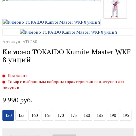
Артикул: ATC150
Кимоно TOKAIDO Kumite Master WKF
8 унций
Под заказ
Товар с выбранным набором характеристик недоступен для
покупки
9 990 руб.
150
155
160
165
170
175
180
185
190
195