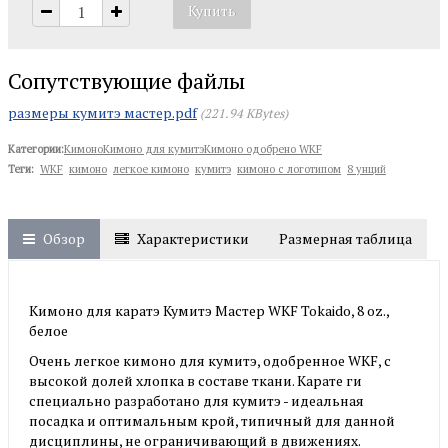
Сопутствующие файлы
размеры кумитэ мастер.pdf
221.94 KBytes
Категории:
Кимоно
Кимоно для кумитэ
Кимоно одобрено WKF
Теги:
WKF
кимоно
легкое кимоно
кумитэ
кимоно с логотипом
8 унций
Обзор
Характеристики
Размерная таблица
Кимоно для каратэ Кумитэ Мастер WKF Tokaido, 8 oz.,
белое
Очень легкое кимоно для кумитэ, одобренное WKF, с
высокой долей хлопка в составе ткани. Карате ги
специально разработано для кумитэ - идеальная
посадка и оптимальным крой, типичный для данной
дисциплины, не ограничивающий в движениях.