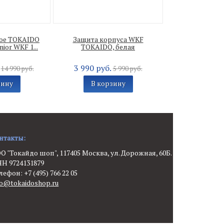
ое TOKAIDO
Защита корпуса WKF
nior WKF 1...
TOKAIDO, белая
.
3 990 руб.
14 990 руб.
5 990 руб.
зину
В корзину
нтакты:
О "Токайдо шоп", 117405 Москва, ул. Дорожная, 60Б.
Н 9724131879
лефон: +7 (495) 766 22 05
fo@tokaidoshop.ru