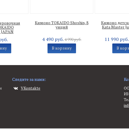
Кимоно TOKAIDO Shoshin, 8
Кимоно детск
ировочная
унций
Kata Master Ju
OKAIDO
 JAPAN
4 490 руб.
11 990 руб
руб.
4 990 руб.
зину
В корзину
В кор
Следите за нами:
Ко
и
VKontakte
ОО
ИН
Те
in