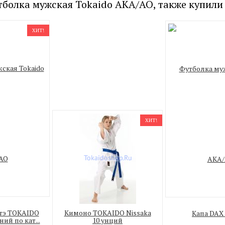
тболка мужская Tokaido AKA/AO, также купили
ХИТ!
ХИТ!
атэ TOKAIDO
Кимоно TOKAIDO Nissaka
Капа DAX 
ий по кат...
10 унций