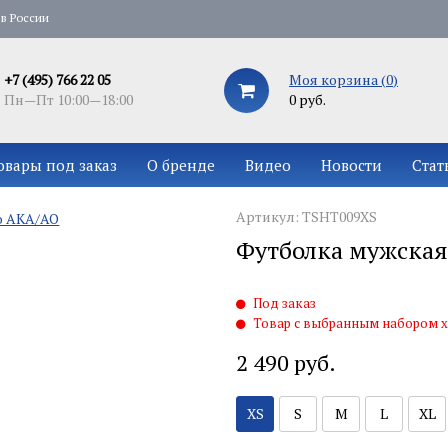
в России
+7 (495) 766 22 05
Моя корзина (
0
)
Пн—Пт 10:00—18:00
0 руб.
овары под заказ
О бренде
Видео
Новости
Стат
Артикул: TSHT009XS
Футболка мужская
Под заказ
Товар с выбранным набором х
2 490 руб.
XS
S
M
L
XL