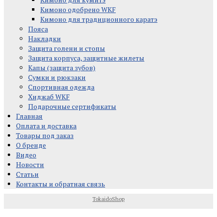
Кимоно одобрено WKF
Кимоно для традиционного каратэ
Пояса
Накладки
Защита голени и стопы
Защита корпуса, защитные жилеты
Капы (защита зубов)
Сумки и рюкзаки
Спортивная одежда
Хиджаб WKF
Подарочные сертификаты
Главная
Оплата и доставка
Товары под заказ
О бренде
Видео
Новости
Статьи
Контакты и обратная связь
TokaidoShop