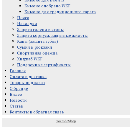
Кимоно одобрено WKF
Кимоно для традиционного каратэ
Пояса
Накладки
Защита голени и стопы
Защита корпуса, защитные жилеты
Капы (защита зубов)
Сумки и рюкзаки
Спортивная одежда
Хиджаб WKF
Подарочные сертификаты
Главная
Оплата и доставка
Товары под заказ
О бренде
Видео
Новости
Статьи
Контакты и обратная связь
TokaidoShop